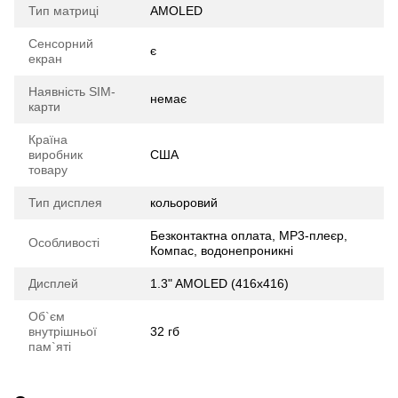
Тип матриці
AMOLED
Сенсорний
є
екран
Наявність SIM-
немає
карти
Країна
виробник
США
товару
Тип дисплея
кольоровий
Безконтактна оплата, MP3-плеєр,
Особливості
Компас, водонепроникні
Дисплей
1.3" AMOLED (416x416)
Об`єм
внутрішньої
32 гб
пам`яті