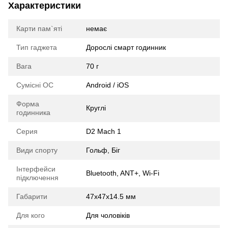
Характеристики
Карти пам`яті
немає
Тип гаджета
Дорослі смарт годинник
Вага
70 г
Сумісні ОС
Android / iOS
Форма
Круглі
годинника
Серия
D2 Mach 1
Види спорту
Гольф, Біг
Інтерфейси
Bluetooth, ANT+, Wi-Fi
підключення
Габарити
47x47x14.5 мм
Для кого
Для чоловіків