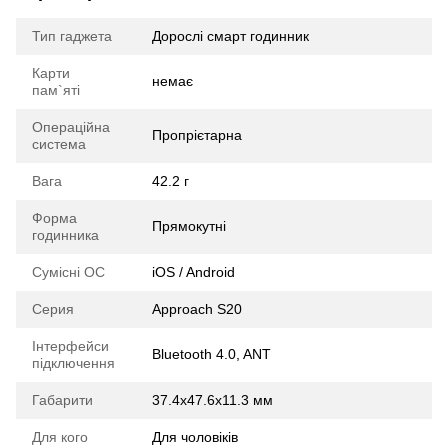
Тип гаджета
Дорослі смарт годинник
Карти
немає
пам`яті
Операційна
Пропрієтарна
система
Вага
42.2 г
Форма
Прямокутні
годинника
Сумісні ОС
iOS / Android
Серия
Approach S20
Інтерфейси
Bluetooth 4.0, ANT
підключення
Габарити
37.4x47.6x11.3 мм
Для кого
Для чоловіків