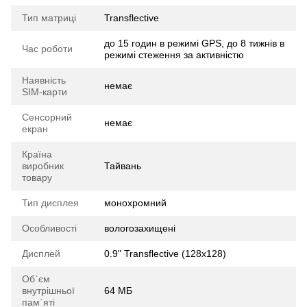
Тип матриці
Transflective
до 15 годин в режимі GPS, до 8 тижнів в
Час роботи
режимі стеження за активністю
Наявність
немає
SIM-карти
Сенсорний
немає
екран
Країна
виробник
Тайвань
товару
Тип дисплея
монохромний
Особливості
вологозахищені
Дисплей
0.9" Transflective (128x128)
Об`єм
внутрішньої
64 МБ
пам`яті