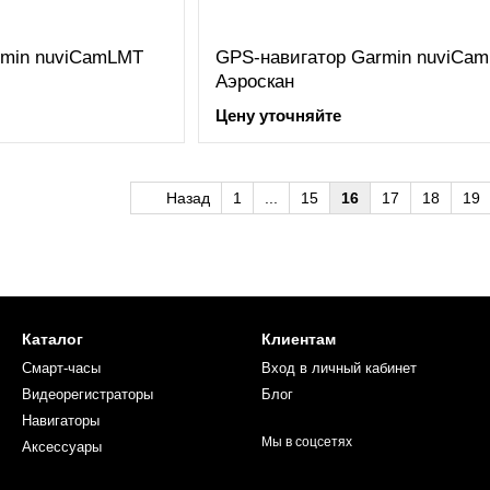
rmin nuviCamLMT
GPS-навигатор Garmin nuviCa
Аэроскан
Цену уточняйте
Назад
1
...
15
16
17
18
19
Каталог
Клиентам
Смарт-часы
Вход в личный кабинет
Видеорегистраторы
Блог
Навигаторы
Мы в соцсетях
Аксессуары