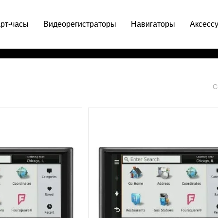
рт-часы
Видеорегистраторы
Навигаторы
Аксесс
063 049-66-71
С