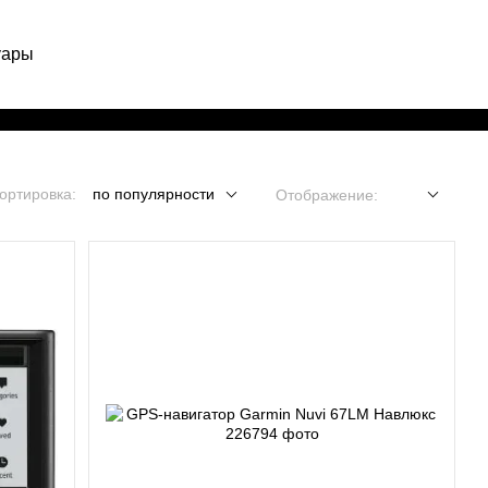
уары
Рус
ортировка:
по популярности
Отображение: