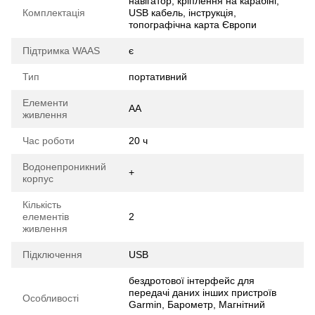
навігатор, кріплення на карабіні,
Комплектація
USB кабель, інструкція,
топографічна карта Європи
Підтримка WAAS
є
Тип
портативний
Елементи
AA
живлення
Час роботи
20 ч
Водонепроникний
+
корпус
Кількість
елементів
2
живлення
Підключення
USB
бездротової інтерфейс для
передачі даних інших пристроїв
Особливості
Garmin, Барометр, Магнітний