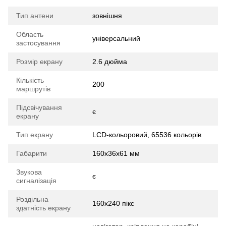
Тип антени
зовнішня
Область
універсальний
застосування
Розмір екрану
2.6 дюйма
Кількість
200
маршрутів
Підсвічування
є
екрану
Тип екрану
LCD-кольоровий, 65536 кольорів
Габарити
160x36x61 мм
Звукова
є
сигналізація
Роздільна
160x240 пікс
здатність екрану