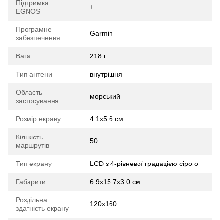
Підтримка
+
EGNOS
Програмне
Garmin
забезпечення
Вага
218 г
Тип антени
внутрішня
Область
морський
застосування
Розмір екрану
4.1x5.6 см
Кількість
50
маршрутів
Тип екрану
LCD з 4-рівневої градацією сірого
Габарити
6.9x15.7x3.0 cм
Роздільна
120х160
здатність екрану