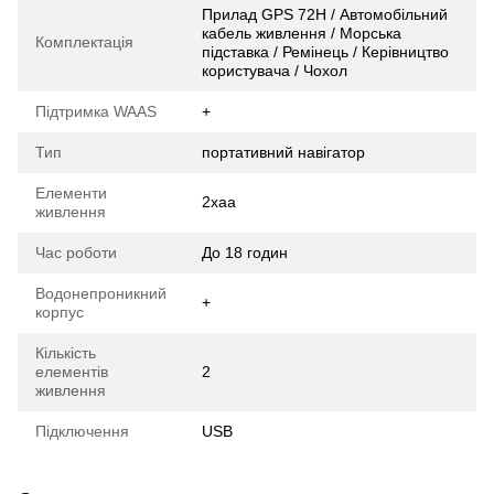
Прилад GPS 72H / Автомобільний
кабель живлення / Морська
Комплектація
підставка / Ремінець / Керівництво
користувача / Чохол
Підтримка WAAS
+
Тип
портативний навігатор
Елементи
2хаа
живлення
Час роботи
До 18 годин
Водонепроникний
+
корпус
Кількість
елементів
2
живлення
Підключення
USB